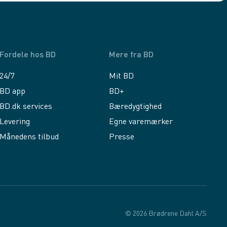
Fordele hos BD
Mere fra BD
24/7
Mit BD
BD app
BD+
BD.dk services
Bæredygtighed
Levering
Egne varemærker
Månedens tilbud
Presse
© 2026 Brødrene Dahl A/S