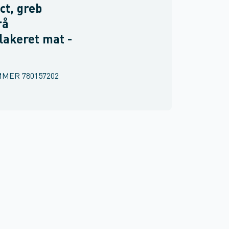
ct, greb
rå
lakeret mat -
MMER
780157202