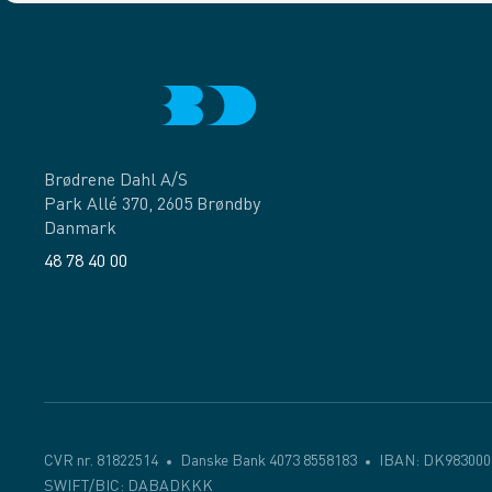
Brødrene Dahl A/S
Park Allé 370, 2605 Brøndby
Danmark
48 78 40 00
Facebook
LinkedIn
CVR nr. 81822514
Danske Bank 4073 8558183
IBAN: DK983000
SWIFT/BIC: DABADKKK