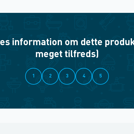
es information om dette produkt? 
meget tilfreds)
1
2
3
4
5