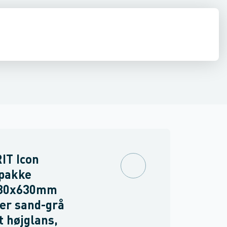
ilbehør
 møbler
inkler
Brand
Møbelgreb
Ventiler & vaskemaskine slanger
Minikøkkener
Møbler
Spejle & lamper
IT Icon
pakke
80x630mm
er sand-grå
t højglans,