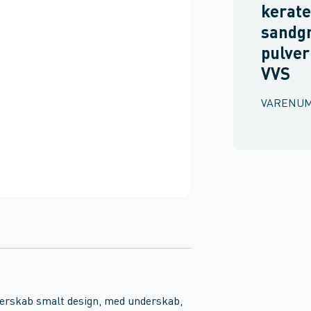
kerate
sandg
pulver
VVS
VARENU
derskab smalt design, med underskab,