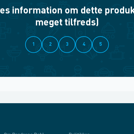
es information om dette produkt? 
meget tilfreds)
1
2
3
4
5