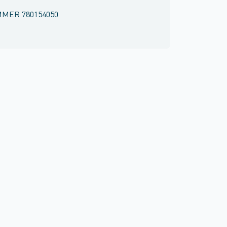
MMER
780154050