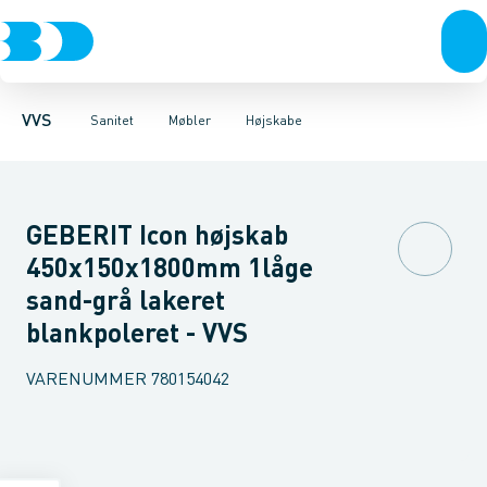
Rør & fittings
Toiletter, sæder og cisterner
Møbelsæt & pakker
Pressfittings & rør
Underskabe
Vaske
Højskabe
Kuglehaner & ventiler
Armaturer
Overskabe
Brusere
Sideskab
Baderum
Afløb 
VVS
Sanitet
Møbler
Højskabe
GEBERIT Icon højskab
450x150x1800mm 1låge
sand-grå lakeret
blankpoleret - VVS
VARENUMMER
780154042