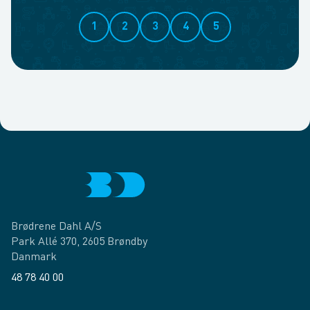
1
2
3
4
5
Brødrene Dahl A/S
Park Allé 370, 2605 Brøndby
Danmark
48 78 40 00