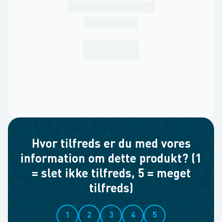
Hvor tilfreds er du med vores
information om dette produkt? (1
= slet ikke tilfreds, 5 = meget
tilfreds)
1
2
3
4
5