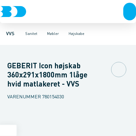
Rør & fittings
Toiletter, sæder og cisterner
Møbelsæt & pakker
Pressfittings & rør
Underskabe
Vaske
Højskabe
Kuglehaner & ventiler
Armaturer
Overskabe
Brusere
Sideskab
Baderum
Afløb 
VVS
Sanitet
Møbler
Højskabe
GEBERIT Icon højskab
360x291x1800mm 1låge
hvid matlakeret - VVS
VARENUMMER
780154030