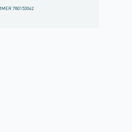
MMER
780153062