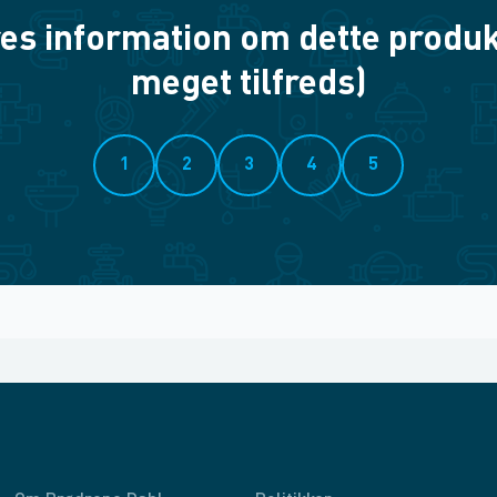
es information om dette produkt? 
meget tilfreds)
1
2
3
4
5