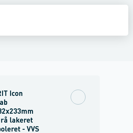
ilbehør
 møbler
inkler
Brand
Møbelgreb
Ventiler & vaskemaskine slanger
Minikøkkener
Møbler
Spejle & lamper
IT Icon
ab
32x233mm
rå lakeret
oleret - VVS