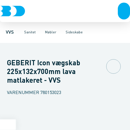
Rør & fittings
Toiletter, sæder og cisterner
Møbelsæt & pakker
Pressfittings & rør
Underskabe
Vaske
Højskabe
Kuglehaner & ventiler
Armaturer
Overskabe
Brusere
Sideskab
Baderum
Afløb 
VVS
Sanitet
Møbler
Sideskabe
GEBERIT Icon vægskab
225x132x700mm lava
matlakeret - VVS
VARENUMMER
780153023