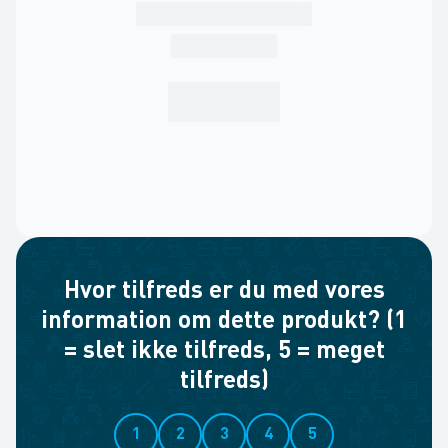
Hvor tilfreds er du med vores
information om dette produkt? (1
= slet ikke tilfreds, 5 = meget
tilfreds)
1
2
3
4
5