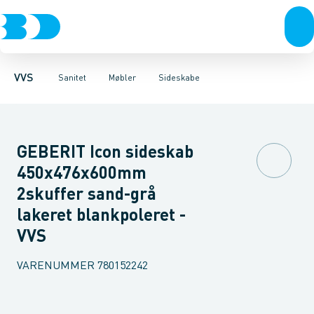
Rør & fittings
Toiletter, sæder og cisterner
Møbelsæt & pakker
Pressfittings & rør
Underskabe
Vaske
Højskabe
Kuglehaner & ventiler
Armaturer
Overskabe
Brusere
Sideskab
Baderum
Afløb 
VVS
Sanitet
Møbler
Sideskabe
GEBERIT Icon sideskab
450x476x600mm
2skuffer sand-grå
lakeret blankpoleret -
VVS
VARENUMMER
780152242