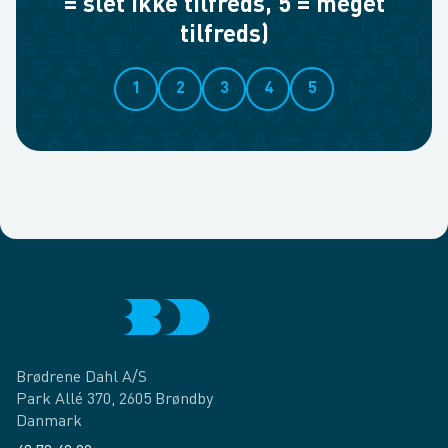
= slet ikke tilfreds, 5 = meget
tilfreds)
1
2
3
4
5
Brødrene Dahl A/S
Park Allé 370, 2605 Brøndby
Danmark