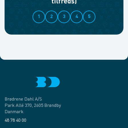
tilfreds)
1
2
3
4
5
Brødrene Dahl A/S
Park Allé 370, 2605 Brøndby
Danmark
48 78 40 00