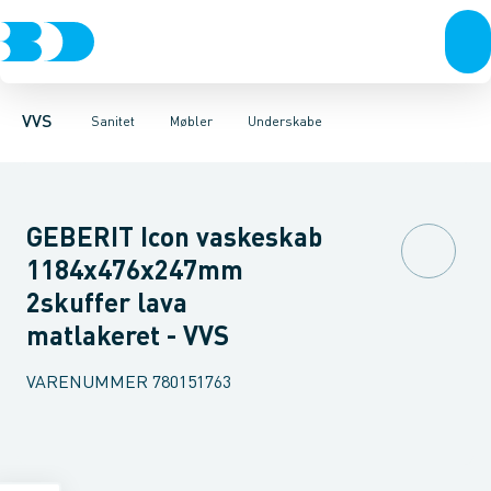
Rør & fittings
Toiletter, sæder og cisterner
Møbelsæt & pakker
Pressfittings & rør
Underskabe
Vaske
Højskabe
Kuglehaner & ventiler
Armaturer
Overskabe
Brusere
Sideskab
Baderum
Afløb 
VVS
Sanitet
Møbler
Underskabe
GEBERIT Icon vaskeskab
1184x476x247mm
2skuffer lava
matlakeret - VVS
VARENUMMER
780151763