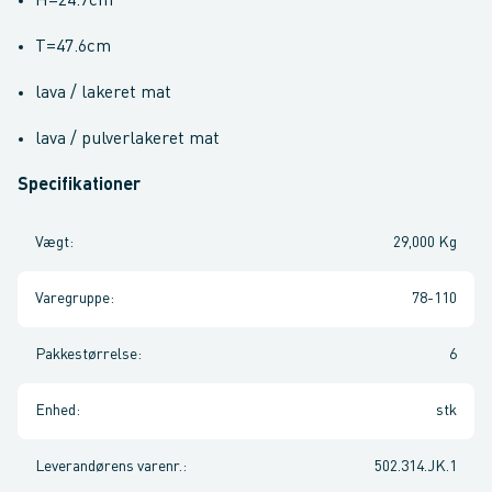
H=24.7cm
T=47.6cm
lava / lakeret mat
lava / pulverlakeret mat
Specifikationer
Vægt
:
29,000 Kg
Varegruppe
:
78-110
Pakkestørrelse
:
6
Enhed
:
stk
Leverandørens varenr.
:
502.314.JK.1