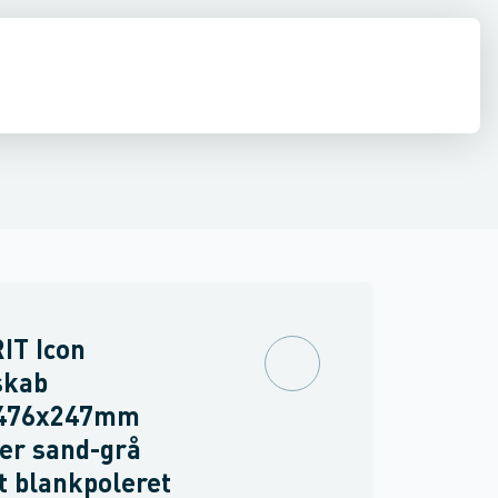
ilbehør
 møbler
inkler
Brand
Møbelgreb
Ventiler & vaskemaskine slanger
Minikøkkener
Møbler
Spejle & lamper
IT Icon
skab
476x247mm
er sand-grå
t blankpoleret