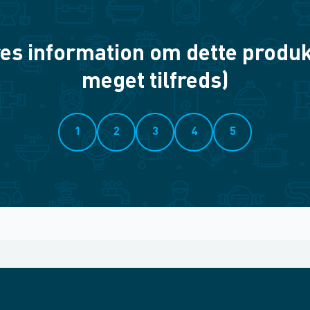
es information om dette produkt? 
meget tilfreds)
1
2
3
4
5