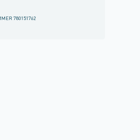
MMER
780151762