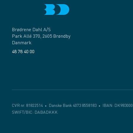
Brødrene Dahl A/S
Park Allé 370, 2605 Brøndby
Danmark
48 78 40 00
Facebook
LinkedIn
CVR nr. 81822514
Danske Bank 4073 8558183
IBAN: DK983000
SWIFT/BIC: DABADKKK