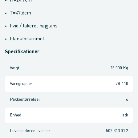
H=24.7cm
T=47.6cm
hvid / lakeret højglans
blankforkromet
Specifikationer
Vægt
:
25,000 Kg
Varegruppe
:
78-110
Pakkestørrelse
:
6
Enhed
:
stk
Leverandørens varenr.
:
502.313.01.2