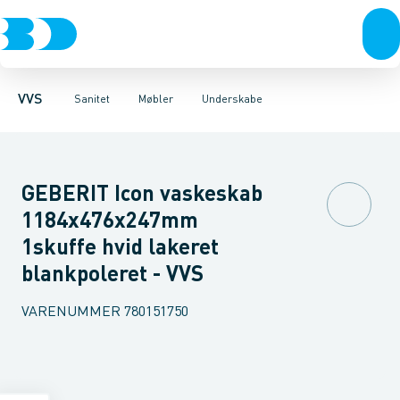
Rør & fittings
Toiletter, sæder og cisterner
Møbelsæt & pakker
Pressfittings & rør
Underskabe
Vaske
Højskabe
Kuglehaner & ventiler
Armaturer
Overskabe
Brusere
Sideskab
Baderum
Afløb 
VVS
Sanitet
Møbler
Underskabe
GEBERIT Icon vaskeskab
1184x476x247mm
1skuffe hvid lakeret
blankpoleret - VVS
VARENUMMER
780151750