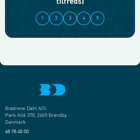
tilfreds)
1
2
3
4
5
Brødrene Dahl A/S
Park Allé 370, 2605 Brøndby
Danmark
48 78 40 00