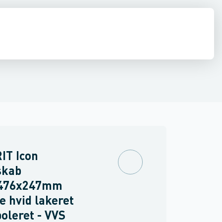
ilbehør
 møbler
inkler
Brand
Møbelgreb
Ventiler & vaskemaskine slanger
Minikøkkener
Møbler
Spejle & lamper
IT Icon
skab
476x247mm
e hvid lakeret
oleret - VVS