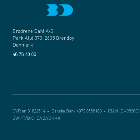
Brødrene Dahl A/S
Park Allé 370, 2605 Brøndby
Danmark
48 78 40 00
Facebook
LinkedIn
CVR nr. 81822514
Danske Bank 4073 8558183
IBAN: DK983000
SWIFT/BIC: DABADKKK