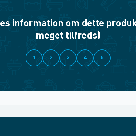
es information om dette produkt? 
meget tilfreds)
1
2
3
4
5