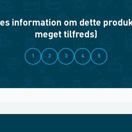
es information om dette produkt? 
meget tilfreds)
1
2
3
4
5