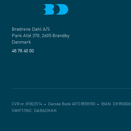
Brødrene Dahl A/S
Park Allé 370, 2605 Brøndby
Danmark
48 78 40 00
Facebook
LinkedIn
CVR nr. 81822514
Danske Bank 4073 8558183
IBAN: DK983000
SWIFT/BIC: DABADKKK