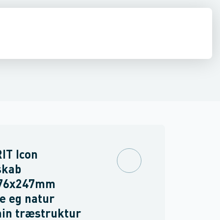
ilbehør
 møbler
inkler
Brand
Møbelgreb
Ventiler & vaskemaskine slanger
Minikøkkener
Møbler
Spejle & lamper
IT Icon
skab
76x247mm
e eg natur
in træstruktur