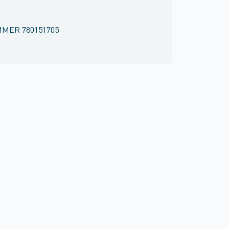
MMER
780151705