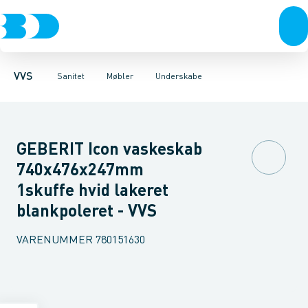
Rør & fittings
Toiletter, sæder og cisterner
Møbelsæt & pakker
Pressfittings & rør
Underskabe
Vaske
Højskabe
Kuglehaner & ventiler
Armaturer
Overskabe
Brusere
Sideskab
Baderum
Afløb 
VVS
Sanitet
Møbler
Underskabe
GEBERIT Icon vaskeskab
740x476x247mm
1skuffe hvid lakeret
blankpoleret - VVS
VARENUMMER
780151630