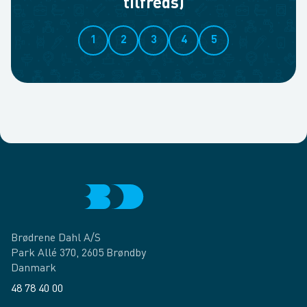
tilfreds)
1
2
3
4
5
Brødrene Dahl A/S
Park Allé 370, 2605 Brøndby
Danmark
48 78 40 00