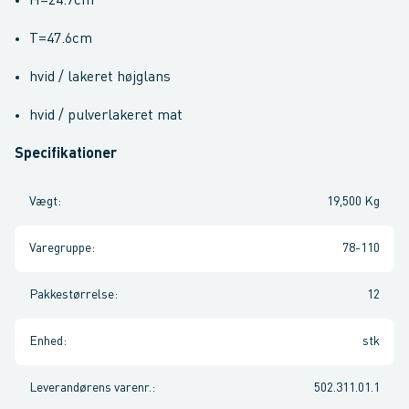
H=24.7cm
T=47.6cm
hvid / lakeret højglans
hvid / pulverlakeret mat
Specifikationer
Vægt
:
19,500 Kg
Varegruppe
:
78-110
Pakkestørrelse
:
12
Enhed
:
stk
Leverandørens varenr.
:
502.311.01.1