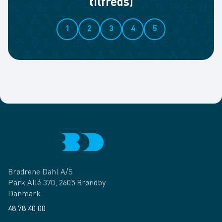
tilfreds)
1
2
3
4
5
Brødrene Dahl A/S
Park Allé 370, 2605 Brøndby
Danmark
48 78 40 00