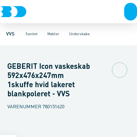
Rør & fittings
Toiletter, sæder og cisterner
Møbelsæt & pakker
Pressfittings & rør
Underskabe
Vaske
Højskabe
Kuglehaner & ventiler
Armaturer
Overskabe
Brusere
Sideskab
Baderum
Afløb 
VVS
Sanitet
Møbler
Underskabe
GEBERIT Icon vaskeskab
592x476x247mm
1skuffe hvid lakeret
blankpoleret - VVS
VARENUMMER
780151620