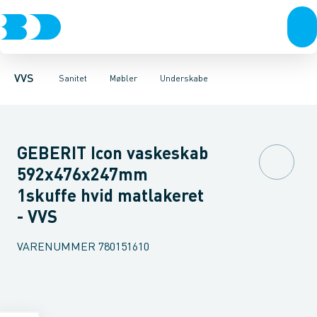
Rør & fittings
Toiletter, sæder og cisterner
Møbelsæt & pakker
Pressfittings & rør
Underskabe
Vaske
Højskabe
Kuglehaner & ventiler
Armaturer
Overskabe
Brusere
Sideskab
Baderum
Afløb 
VVS
Sanitet
Møbler
Underskabe
GEBERIT Icon vaskeskab
592x476x247mm
1skuffe hvid matlakeret
- VVS
VARENUMMER
780151610