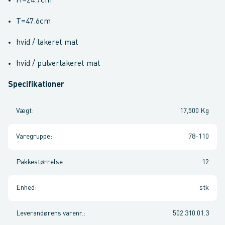
H=24.7cm
T=47.6cm
hvid / lakeret mat
hvid / pulverlakeret mat
Specifikationer
Vægt
:
17,500 Kg
Varegruppe
:
78-110
Pakkestørrelse
:
12
Enhed
:
stk
Leverandørens varenr.
:
502.310.01.3