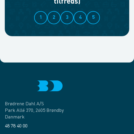
tilfreds)
1
2
3
4
5
Brødrene Dahl A/S
Park Allé 370, 2605 Brøndby
Danmark
48 78 40 00