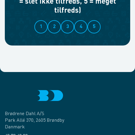
= slet ikke tilfreds, 5 = meget
tilfreds)
1
2
3
4
5
Brødrene Dahl A/S
Park Allé 370, 2605 Brøndby
Danmark