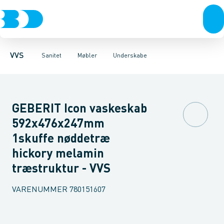
Rør & fittings
Toiletter, sæder og cisterner
Møbelsæt & pakker
Pressfittings & rør
Underskabe
Vaske
Højskabe
Kuglehaner & ventiler
Armaturer
Overskabe
Brusere
Sideskab
Baderum
Afløb 
VVS
Sanitet
Møbler
Underskabe
GEBERIT Icon vaskeskab
592x476x247mm
1skuffe nøddetræ
hickory melamin
træstruktur - VVS
VARENUMMER
780151607