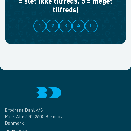
= slet ikke tilfreds, 5 = meget
tilfreds)
1
2
3
4
5
Brødrene Dahl A/S
Park Allé 370, 2605 Brøndby
Danmark