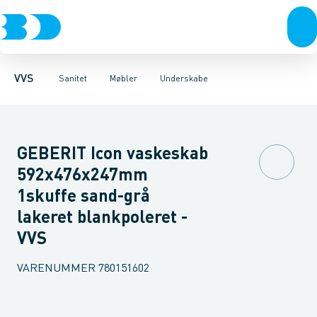
Rør & fittings
Toiletter, sæder og cisterner
Møbelsæt & pakker
Pressfittings & rør
Underskabe
Vaske
Højskabe
Kuglehaner & ventiler
Armaturer
Overskabe
Brusere
Sideskab
Baderum
Afløb 
VVS
Sanitet
Møbler
Underskabe
GEBERIT Icon vaskeskab
592x476x247mm
1skuffe sand-grå
lakeret blankpoleret -
VVS
VARENUMMER
780151602