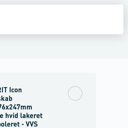
ilbehør
 møbler
inkler
Brand
Møbelgreb
Ventiler & vaskemaskine slanger
Minikøkkener
Møbler
Spejle & lamper
IT Icon
skab
76x247mm
e hvid lakeret
oleret - VVS