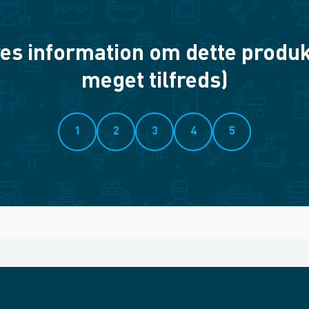
es information om dette produkt? 
meget tilfreds)
1
2
3
4
5