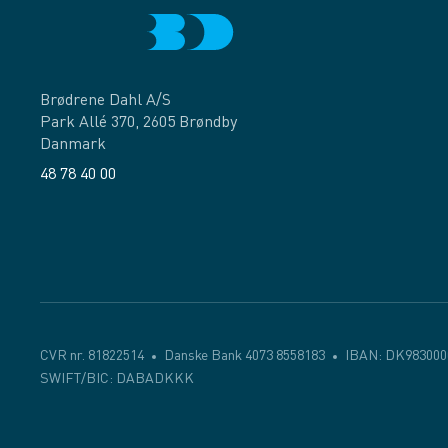
Brødrene Dahl A/S
Park Allé 370, 2605 Brøndby
Danmark
48 78 40 00
Facebook
LinkedIn
CVR nr. 81822514
Danske Bank 4073 8558183
IBAN: DK983000
SWIFT/BIC: DABADKKK