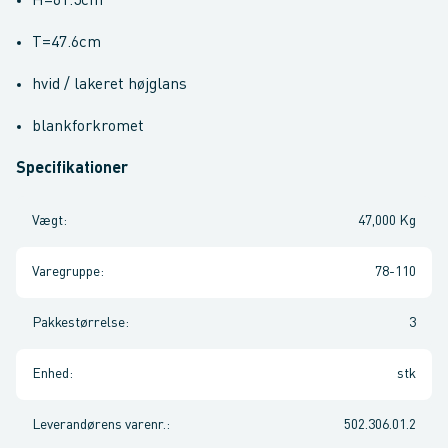
H=61.5cm
T=47.6cm
hvid / lakeret højglans
blankforkromet
Specifikationer
Vægt
:
47,000 Kg
Varegruppe
:
78-110
Pakkestørrelse
:
3
Enhed
:
stk
Leverandørens varenr.
:
502.306.01.2