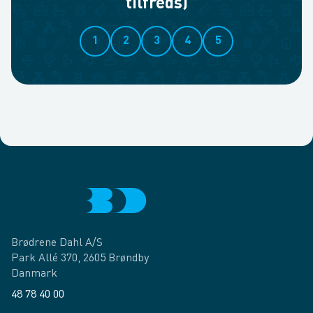
tilfreds)
1
2
3
4
5
Brødrene Dahl A/S
Park Allé 370, 2605 Brøndby
Danmark
48 78 40 00