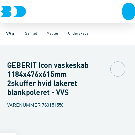
Rør & fittings
Toiletter, sæder og cisterner
Møbelsæt & pakker
Pressfittings & rør
Underskabe
Vaske
Højskabe
Kuglehaner & ventiler
Armaturer
Overskabe
Brusere
Sideskab
Baderum
Afløb 
VVS
Sanitet
Møbler
Underskabe
GEBERIT Icon vaskeskab
1184x476x615mm
2skuffer hvid lakeret
blankpoleret - VVS
VARENUMMER
780151550