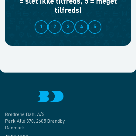
= slet ikke tilfreds, 5 = meget
tilfreds)
1
2
3
4
5
Brødrene Dahl A/S
Park Allé 370, 2605 Brøndby
Danmark