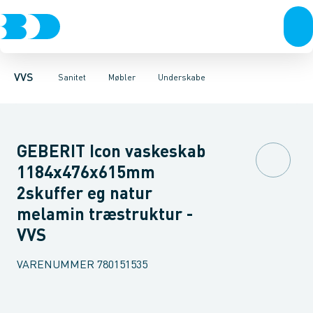
Rør & fittings
Toiletter, sæder og cisterner
Møbelsæt & pakker
Pressfittings & rør
Underskabe
Vaske
Højskabe
Kuglehaner & ventiler
Armaturer
Overskabe
Brusere
Sideskab
Baderum
Afløb 
VVS
Sanitet
Møbler
Underskabe
GEBERIT Icon vaskeskab
1184x476x615mm
2skuffer eg natur
melamin træstruktur -
VVS
VARENUMMER
780151535