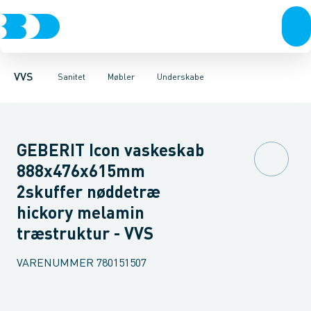
Rør & fittings
Toiletter, sæder og cisterner
Møbelsæt & pakker
Pressfittings & rør
Underskabe
Vaske
Højskabe
Kuglehaner & ventiler
Armaturer
Overskabe
Brusere
Sideskab
Baderum
Afløb 
VVS
Sanitet
Møbler
Underskabe
GEBERIT Icon vaskeskab
888x476x615mm
2skuffer nøddetræ
hickory melamin
træstruktur - VVS
VARENUMMER
780151507