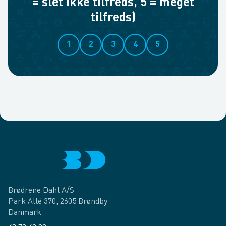
= slet ikke tilfreds, 5 = meget
tilfreds)
1
2
3
4
5
Brødrene Dahl A/S
Park Allé 370, 2605 Brøndby
Danmark