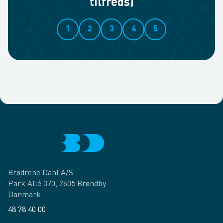
tilfreds)
1
2
3
4
5
Brødrene Dahl A/S
Park Allé 370, 2605 Brøndby
Danmark
48 78 40 00