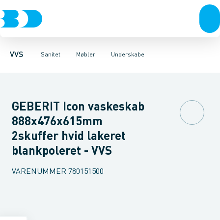
Rør & fittings
Toiletter, sæder og cisterner
Møbelsæt & pakker
Pressfittings & rør
Underskabe
Vaske
Højskabe
Kuglehaner & ventiler
Armaturer
Overskabe
Brusere
Sideskab
Baderum
Afløb 
VVS
Sanitet
Møbler
Underskabe
GEBERIT Icon vaskeskab
888x476x615mm
2skuffer hvid lakeret
blankpoleret - VVS
VARENUMMER
780151500