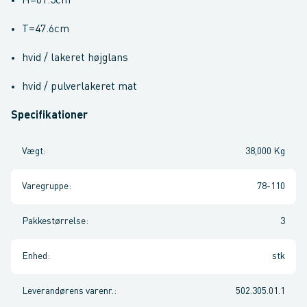
H=61.5cm
T=47.6cm
hvid / lakeret højglans
hvid / pulverlakeret mat
Specifikationer
Vægt
:
38,000 Kg
Varegruppe
:
78-110
Pakkestørrelse
:
3
Enhed
:
stk
Leverandørens varenr.
:
502.305.01.1