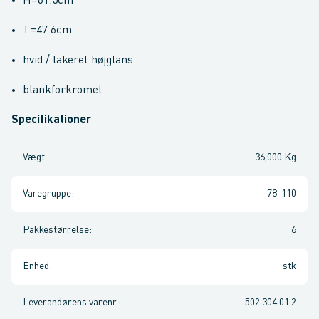
H=61.5cm
T=47.6cm
hvid / lakeret højglans
blankforkromet
Specifikationer
Vægt
:
36,000 Kg
Varegruppe
:
78-110
Pakkestørrelse
:
6
Enhed
:
stk
Leverandørens varenr.
:
502.304.01.2