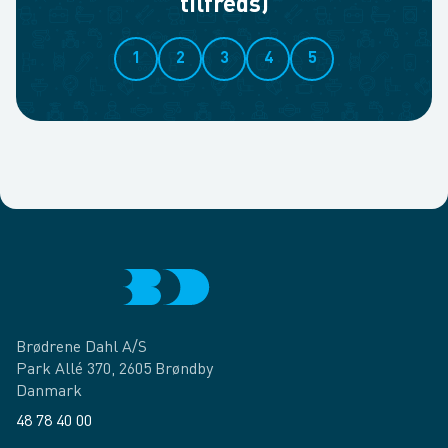
tilfreds)
1
2
3
4
5
Brødrene Dahl A/S
Park Allé 370, 2605 Brøndby
Danmark
48 78 40 00