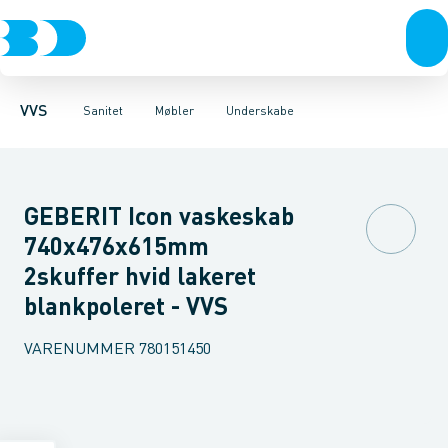
Rør & fittings
Toiletter, sæder og cisterner
Møbelsæt & pakker
Pressfittings & rør
Underskabe
Vaske
Højskabe
Kuglehaner & ventiler
Armaturer
Overskabe
Brusere
Sideskab
Baderum
Afløb 
VVS
Sanitet
Møbler
Underskabe
GEBERIT Icon vaskeskab
740x476x615mm
2skuffer hvid lakeret
blankpoleret - VVS
VARENUMMER
780151450