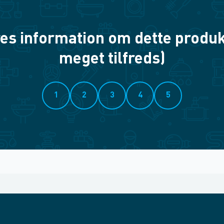
es information om dette produkt? 
meget tilfreds)
1
2
3
4
5