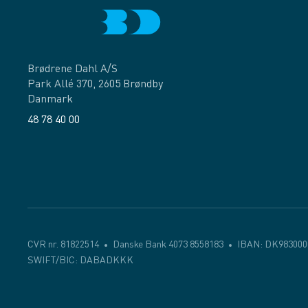
Brødrene Dahl A/S
Park Allé 370, 2605 Brøndby
Danmark
48 78 40 00
Facebook
LinkedIn
CVR nr. 81822514
Danske Bank 4073 8558183
IBAN: DK983000
SWIFT/BIC: DABADKKK