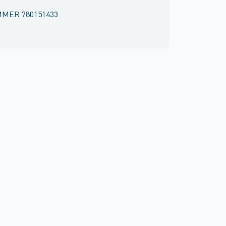
MMER
780151433