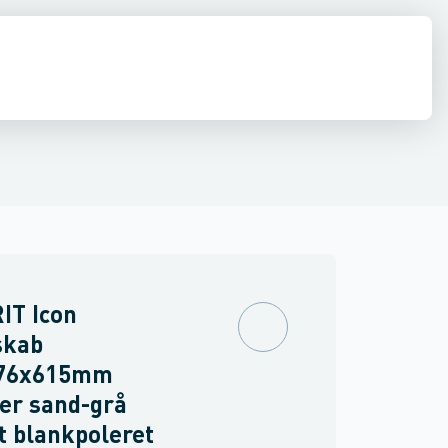
ilbehør
 møbler
inkler
Brand
Møbelgreb
Ventiler & vaskemaskine slanger
Minikøkkener
Møbler
Spejle & lamper
IT Icon
skab
76x615mm
er sand-grå
t blankpoleret