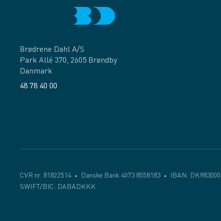
Brødrene Dahl A/S
Park Allé 370, 2605 Brøndby
Danmark
48 78 40 00
Facebook
LinkedIn
CVR nr. 81822514
Danske Bank 4073 8558183
IBAN: DK983000
SWIFT/BIC: DABADKKK