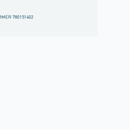
MMER
780151402