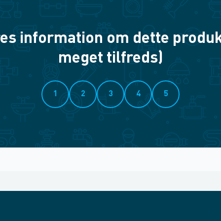
es information om dette produkt? 
meget tilfreds)
1
2
3
4
5