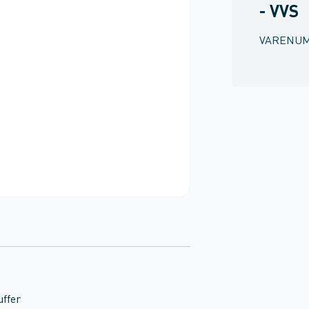
- VVS
VARENU
uffer