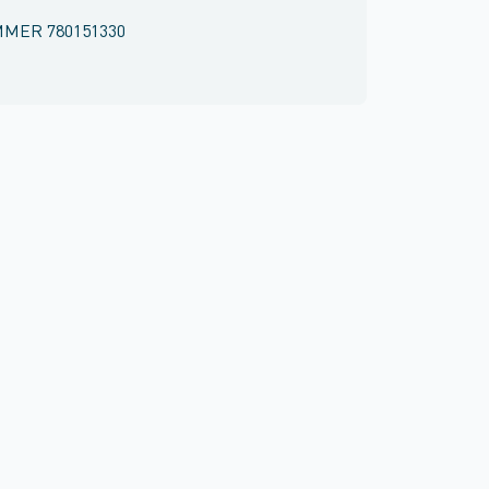
MMER
780151330