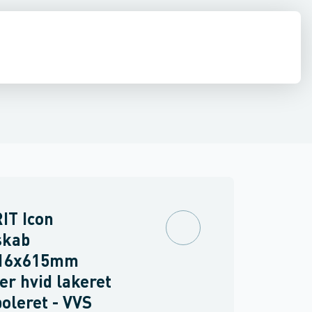
ilbehør
 møbler
inkler
Brand
Møbelgreb
Ventiler & vaskemaskine slanger
Minikøkkener
Møbler
Spejle & lamper
IT Icon
skab
16x615mm
er hvid lakeret
oleret - VVS