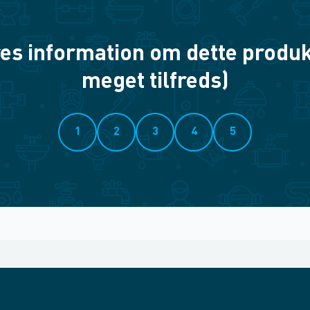
es information om dette produkt? 
meget tilfreds)
1
2
3
4
5