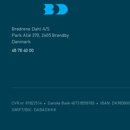
Brødrene Dahl A/S
Park Allé 370, 2605 Brøndby
Danmark
48 78 40 00
Facebook
LinkedIn
CVR nr. 81822514
Danske Bank 4073 8558183
IBAN: DK983000
SWIFT/BIC: DABADKKK