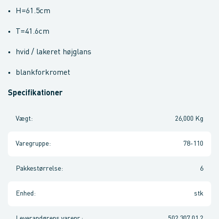
H=61.5cm
T=41.6cm
hvid / lakeret højglans
blankforkromet
Specifikationer
Vægt
:
26,000 Kg
Varegruppe
:
78-110
Pakkestørrelse
:
6
Enhed
:
stk
Leverandørens varenr.
:
502.307.01.2