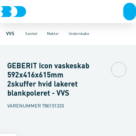
Rør & fittings
Toiletter, sæder og cisterner
Møbelsæt & pakker
Pressfittings & rør
Underskabe
Vaske
Højskabe
Kuglehaner & ventiler
Armaturer
Overskabe
Brusere
Sideskab
Baderum
Afløb 
VVS
Sanitet
Møbler
Underskabe
GEBERIT Icon vaskeskab
592x416x615mm
2skuffer hvid lakeret
blankpoleret - VVS
VARENUMMER
780151320