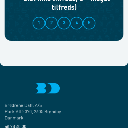
tilfreds)
1
2
3
4
5
Brødrene Dahl A/S
Park Allé 370, 2605 Brøndby
Danmark
48 78 40 00