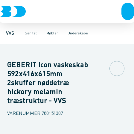
Rør & fittings
Toiletter, sæder og cisterner
Møbelsæt & pakker
Pressfittings & rør
Underskabe
Vaske
Højskabe
Kuglehaner & ventiler
Armaturer
Overskabe
Brusere
Sideskab
Baderum
Afløb 
VVS
Sanitet
Møbler
Underskabe
GEBERIT Icon vaskeskab
592x416x615mm
2skuffer nøddetræ
hickory melamin
træstruktur - VVS
VARENUMMER
780151307