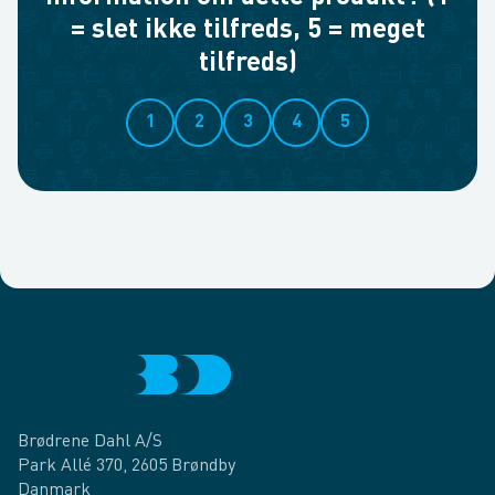
= slet ikke tilfreds, 5 = meget
tilfreds)
1
2
3
4
5
Brødrene Dahl A/S
Park Allé 370, 2605 Brøndby
Danmark