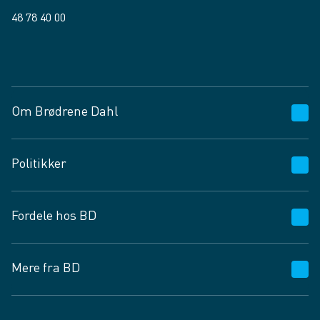
48 78 40 00
Facebook
LinkedIn
Om Brødrene Dahl
Kundeservice
Politikker
Vagttelefon 30 10 89 89
Spørgsmål og svar
Salgs- og leveringsbetingelser
Fordele hos BD
Job og karriere
Privatlivspolitik
Fødevarekontrolrapport
Cookies
24/7
Mere fra BD
Vilkår og betingelser
BD app
BD.dk services
Mit BD