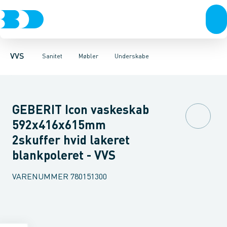
Rør & fittings
Toiletter, sæder og cisterner
Møbelsæt & pakker
Pressfittings & rør
Underskabe
Vaske
Højskabe
Kuglehaner & ventiler
Armaturer
Overskabe
Brusere
Sideskab
Baderum
Afløb 
VVS
Sanitet
Møbler
Underskabe
GEBERIT Icon vaskeskab
592x416x615mm
2skuffer hvid lakeret
blankpoleret - VVS
VARENUMMER
780151300