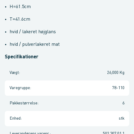
H=61.5cm
T=41.6cm
hvid / lakeret højglans
hvid / pulverlakeret mat
Specifikationer
Vægt
:
26,000 Kg
Varegruppe
:
78-110
Pakkestørrelse
:
6
Enhed
:
stk
Leverandørens varenr.
:
502.307.01.1