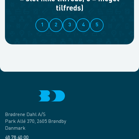
tilfreds)
1
2
3
4
5
Brødrene Dahl A/S
Park Allé 370, 2605 Brøndby
Danmark
48 78 40 00