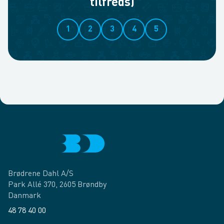
tilfreds)
1
2
3
4
5
Brødrene Dahl A/S
Park Allé 370, 2605 Brøndby
Danmark
48 78 40 00