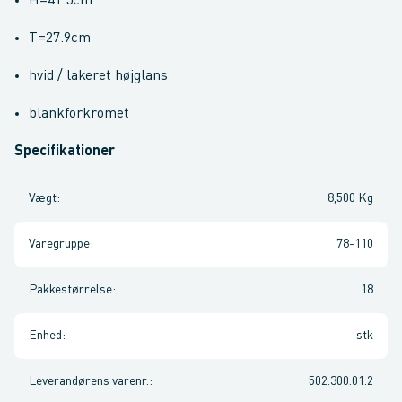
H=41.5cm
T=27.9cm
hvid / lakeret højglans
blankforkromet
Specifikationer
Vægt
:
8,500 Kg
Varegruppe
:
78-110
Pakkestørrelse
:
18
Enhed
:
stk
Leverandørens varenr.
:
502.300.01.2