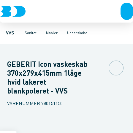
Rør & fittings
Toiletter, sæder og cisterner
Møbelsæt & pakker
Pressfittings & rør
Underskabe
Vaske
Højskabe
Kuglehaner & ventiler
Armaturer
Overskabe
Brusere
Sideskab
Baderum
Afløb 
VVS
Sanitet
Møbler
Underskabe
GEBERIT Icon vaskeskab
370x279x415mm 1låge
hvid lakeret
blankpoleret - VVS
VARENUMMER
780151150