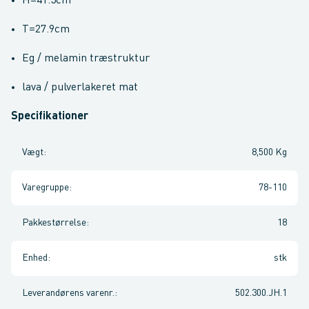
H=41.5cm
T=27.9cm
Eg / melamin træstruktur
lava / pulverlakeret mat
Specifikationer
Vægt
:
8,500 Kg
Varegruppe
:
78-110
Pakkestørrelse
:
18
Enhed
:
stk
Leverandørens varenr.
:
502.300.JH.1