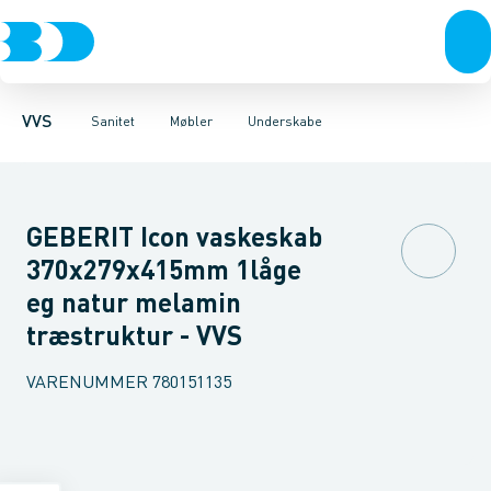
Rør & fittings
Toiletter, sæder og cisterner
Møbelsæt & pakker
Pressfittings & rør
Underskabe
Vaske
Højskabe
Kuglehaner & ventiler
Armaturer
Overskabe
Brusere
Sideskab
Baderum
Afløb 
VVS
Sanitet
Møbler
Underskabe
GEBERIT Icon vaskeskab
370x279x415mm 1låge
eg natur melamin
træstruktur - VVS
VARENUMMER
780151135