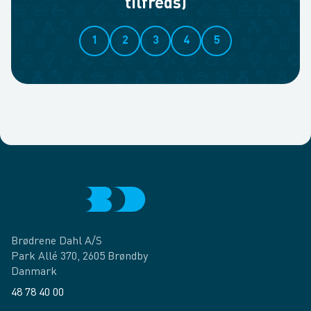
tilfreds)
1
2
3
4
5
Brødrene Dahl A/S
Park Allé 370, 2605 Brøndby
Danmark
48 78 40 00