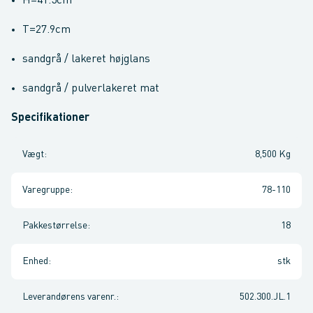
H=41.5cm
T=27.9cm
sandgrå / lakeret højglans
sandgrå / pulverlakeret mat
Specifikationer
Vægt
:
8,500 Kg
Varegruppe
:
78-110
Pakkestørrelse
:
18
Enhed
:
stk
Leverandørens varenr.
:
502.300.JL.1