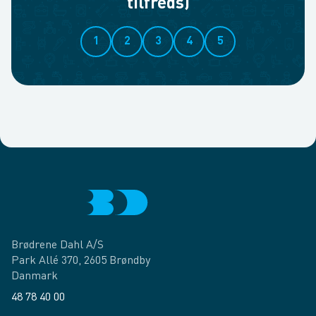
tilfreds)
1
2
3
4
5
Brødrene Dahl A/S
Park Allé 370, 2605 Brøndby
Danmark
48 78 40 00