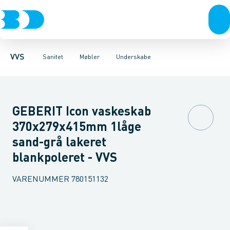
Rør & fittings
Toiletter, sæder og cisterner
Møbelsæt & pakker
Pressfittings & rør
Underskabe
Vaske
Højskabe
Kuglehaner & ventiler
Armaturer
Overskabe
Brusere
Sideskab
Baderum
Afløb 
VVS
Sanitet
Møbler
Underskabe
GEBERIT Icon vaskeskab
370x279x415mm 1låge
sand-grå lakeret
blankpoleret - VVS
VARENUMMER
780151132