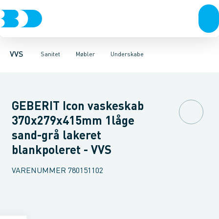
Rør & fittings
Toiletter, sæder og cisterner
Møbelsæt & pakker
Pressfittings & rør
Underskabe
Vaske
Højskabe
Kuglehaner & ventiler
Armaturer
Overskabe
Brusere
Sideskab
Baderum
Afløb 
VVS
Sanitet
Møbler
Underskabe
GEBERIT Icon vaskeskab
370x279x415mm 1låge
sand-grå lakeret
blankpoleret - VVS
VARENUMMER
780151102