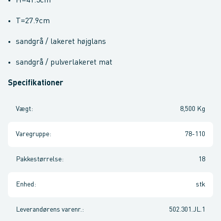
H=41.5cm
T=27.9cm
sandgrå / lakeret højglans
sandgrå / pulverlakeret mat
Specifikationer
Vægt
:
8,500 Kg
Varegruppe
:
78-110
Pakkestørrelse
:
18
Enhed
:
stk
Leverandørens varenr.
:
502.301.JL.1