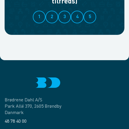
tilfreds)
1
2
3
4
5
Brødrene Dahl A/S
Park Allé 370, 2605 Brøndby
Danmark
48 78 40 00