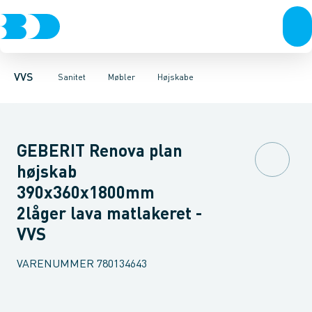
Rør & fittings
Toiletter, sæder og cisterner
Møbelsæt & pakker
Pressfittings & rør
Underskabe
Vaske
Højskabe
Kuglehaner & ventiler
Armaturer
Overskabe
Brusere
Sideskab
Baderum
Afløb 
VVS
Sanitet
Møbler
Højskabe
GEBERIT Renova plan
højskab
390x360x1800mm
2låger lava matlakeret -
VVS
VARENUMMER
780134643