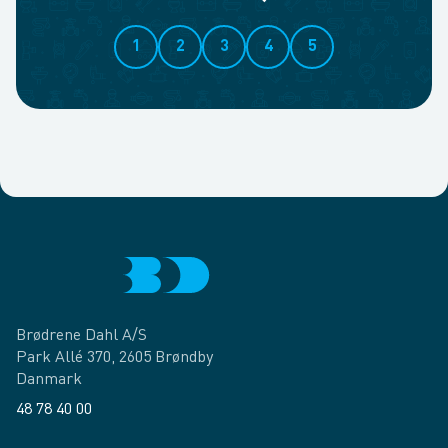
1
2
3
4
5
Brødrene Dahl A/S
Park Allé 370, 2605 Brøndby
Danmark
48 78 40 00