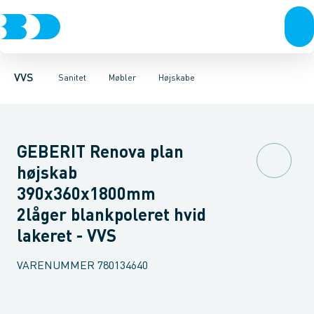
Rør & fittings
Toiletter, sæder og cisterner
Møbelsæt & pakker
Pressfittings & rør
Underskabe
Vaske
Højskabe
Kuglehaner & ventiler
Armaturer
Overskabe
Brusere
Sideskab
Baderum
Afløb 
VVS
Sanitet
Møbler
Højskabe
GEBERIT Renova plan
højskab
390x360x1800mm
2låger blankpoleret hvid
lakeret - VVS
VARENUMMER
780134640