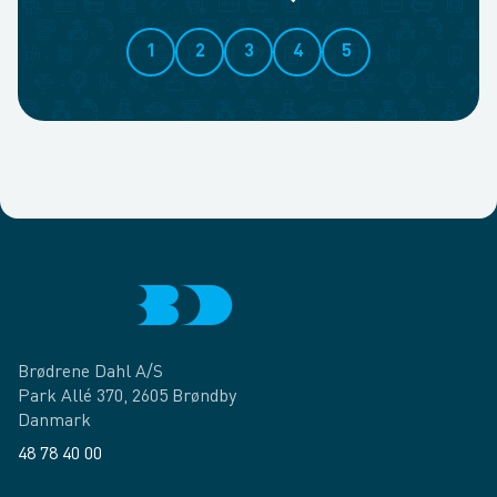
1
2
3
4
5
Brødrene Dahl A/S
Park Allé 370, 2605 Brøndby
Danmark
48 78 40 00