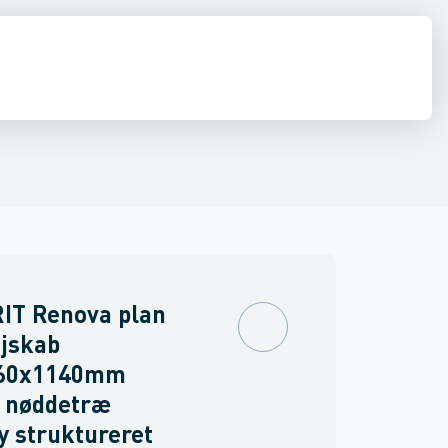
ilbehør
 møbler
inkler
Brand
Møbelgreb
Ventiler & vaskemaskine slanger
Minikøkkener
Møbler
Spejle & lamper
IT Renova plan
jskab
60x1140mm
r nøddetræ
y struktureret