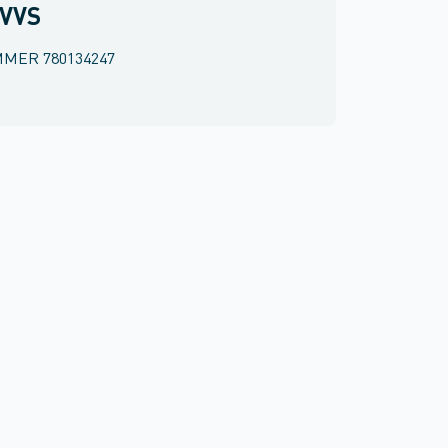
 VVS
MMER
780134247