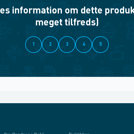
es information om dette produkt? 
meget tilfreds)
1
2
3
4
5