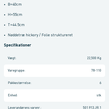
B=40cm
H=55cm
T=44.5cm
Nøddetræ hickory / Folie struktureret
Specifikationer
Vægt
:
22,500 Kg
Varegruppe
:
78-110
Pakkestørrelse
:
6
Enhed
:
stk
Leverandørens varenr.
:
501.913.JR.1