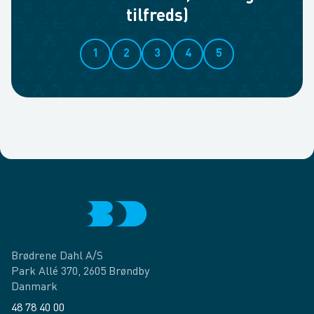
tilfreds)
1
2
3
4
5
Brødrene Dahl A/S
Park Allé 370, 2605 Brøndby
Danmark
48 78 40 00