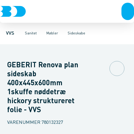
Rør & fittings
Toiletter, sæder og cisterner
Møbelsæt & pakker
Pressfittings & rør
Underskabe
Vaske
Højskabe
Kuglehaner & ventiler
Armaturer
Overskabe
Brusere
Sideskab
Baderum
Afløb 
VVS
Sanitet
Møbler
Sideskabe
GEBERIT Renova plan
sideskab
400x445x600mm
1skuffe nøddetræ
hickory struktureret
folie - VVS
VARENUMMER
780132327