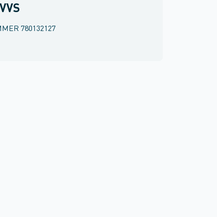
 VVS
MMER
780132127