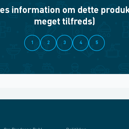
es information om dette produkt? 
meget tilfreds)
1
2
3
4
5