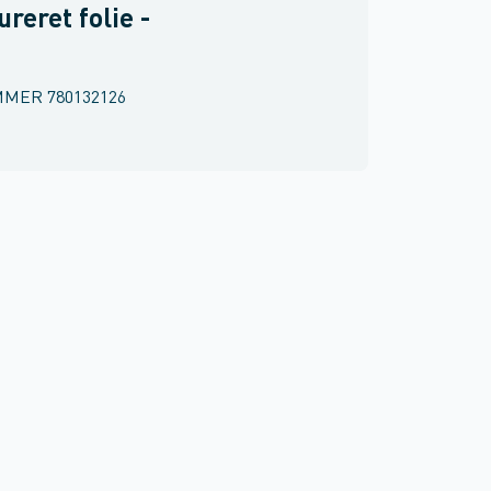
ureret folie -
MMER
780132126