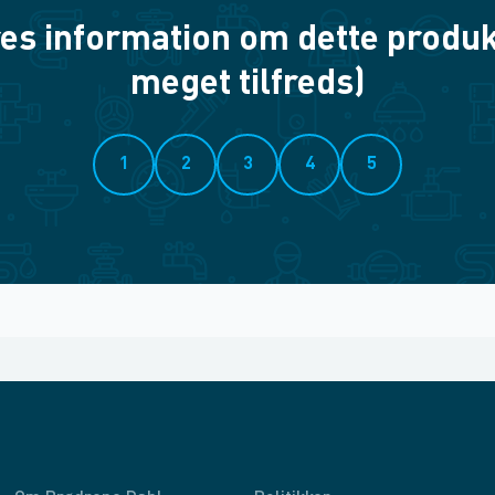
es information om dette produkt? 
meget tilfreds)
1
2
3
4
5