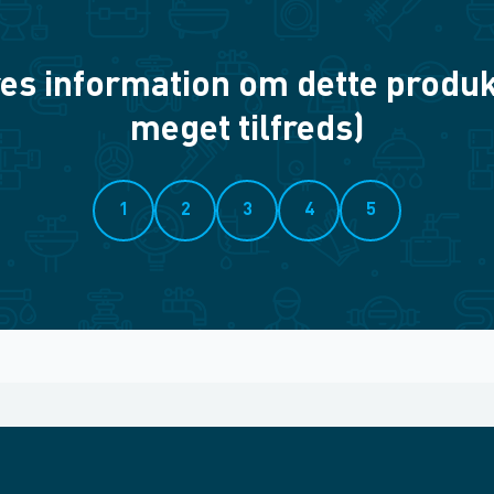
es information om dette produkt? 
meget tilfreds)
1
2
3
4
5