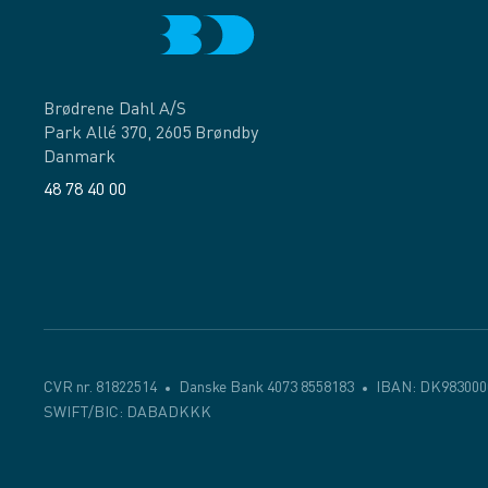
Brødrene Dahl A/S
Park Allé 370, 2605 Brøndby
Danmark
48 78 40 00
Facebook
LinkedIn
CVR nr. 81822514
Danske Bank 4073 8558183
IBAN: DK983000
SWIFT/BIC: DABADKKK