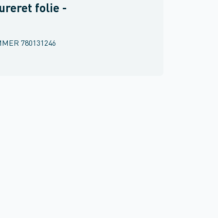
ureret folie -
MMER
780131246