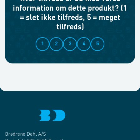
information om dette produkt? (1
= slet ikke tilfreds, 5 = meget
tilfreds)
1
2
3
4
5
Brødrene Dahl A/S