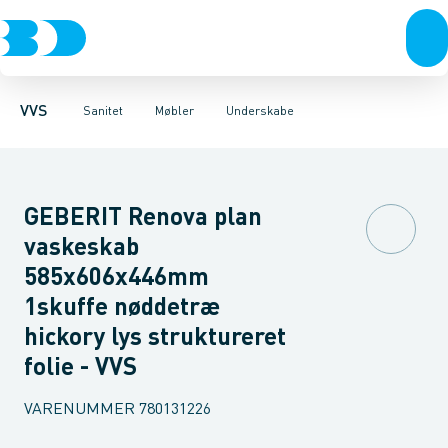
Rør & fittings
Toiletter, sæder og cisterner
Møbelsæt & pakker
Pressfittings & rør
Underskabe
Vaske
Højskabe
Kuglehaner & ventiler
Armaturer
Overskabe
Brusere
Sideskab
Baderum
Afløb 
VVS
Sanitet
Møbler
Underskabe
GEBERIT Renova plan
vaskeskab
585x606x446mm
1skuffe nøddetræ
hickory lys struktureret
folie - VVS
VARENUMMER
780131226