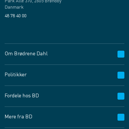
Park Allé 370, 2605 Brøndby
Danmark
48 78 40 00
Facebook
LinkedIn
Om Brødrene Dahl
Kundeservice
Politikker
Vagttelefon 30 10 89 89
Spørgsmål og svar
Salgs- og leveringsbetingelser
Fordele hos BD
Job og karriere
Privatlivspolitik
Fødevarekontrolrapport
Cookies
24/7
Mere fra BD
Vilkår og betingelser
BD app