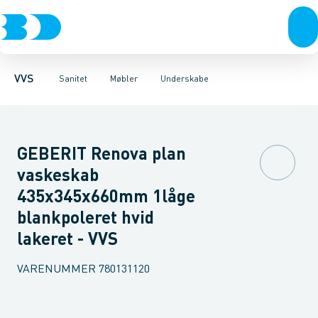
Rør & fittings
Toiletter, sæder og cisterner
Møbelsæt & pakker
Pressfittings & rør
Underskabe
Vaske
Højskabe
Kuglehaner & ventiler
Armaturer
Overskabe
Brusere
Sideskab
Baderum
Afløb 
VVS
Sanitet
Møbler
Underskabe
GEBERIT Renova plan
vaskeskab
435x345x660mm 1låge
blankpoleret hvid
lakeret - VVS
VARENUMMER
780131120