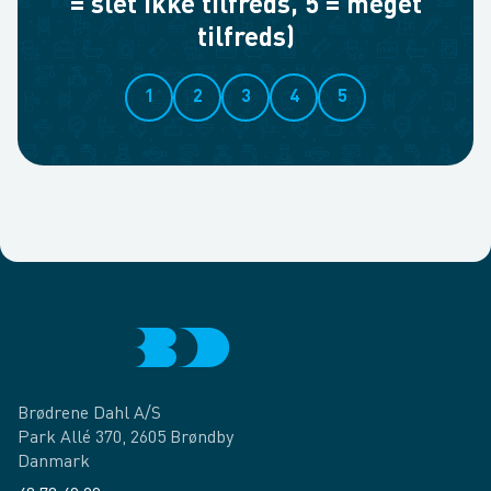
= slet ikke tilfreds, 5 = meget
tilfreds)
1
2
3
4
5
Brødrene Dahl A/S
Park Allé 370, 2605 Brøndby
Danmark