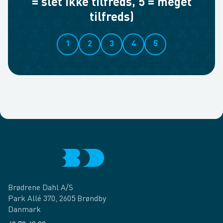
= slet ikke tilfreds, 5 = meget
tilfreds)
1
2
3
4
5
Brødrene Dahl A/S
Park Allé 370, 2605 Brøndby
Danmark