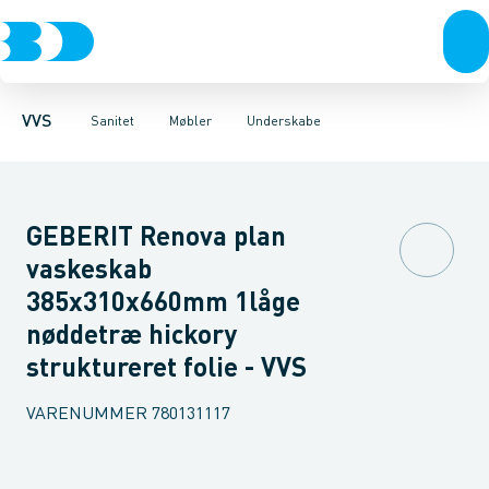
Rør & fittings
Toiletter, sæder og cisterner
Møbelsæt & pakker
Pressfittings & rør
Underskabe
Vaske
Højskabe
Kuglehaner & ventiler
Armaturer
Overskabe
Brusere
Sideskab
Baderum
Afløb 
VVS
Sanitet
Møbler
Underskabe
GEBERIT Renova plan
vaskeskab
385x310x660mm 1låge
nøddetræ hickory
struktureret folie - VVS
VARENUMMER
780131117