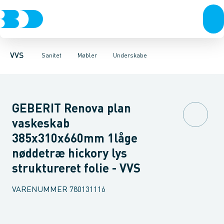
Rør & fittings
Toiletter, sæder og cisterner
Møbelsæt & pakker
Pressfittings & rør
Underskabe
Vaske
Højskabe
Kuglehaner & ventiler
Armaturer
Overskabe
Brusere
Sideskab
Baderum
Afløb 
VVS
Sanitet
Møbler
Underskabe
GEBERIT Renova plan
vaskeskab
385x310x660mm 1låge
nøddetræ hickory lys
struktureret folie - VVS
VARENUMMER
780131116