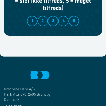
= slet ikke tilfreds, 5 = meget
tilfreds)
1
2
3
4
5
Brødrene Dahl A/S
Park Allé 370, 2605 Brøndby
Danmark