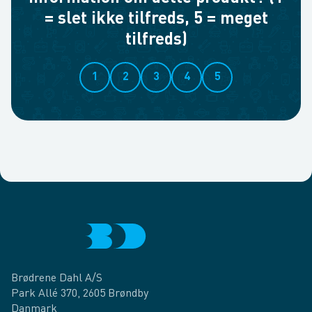
= slet ikke tilfreds, 5 = meget
tilfreds)
1
2
3
4
5
Brødrene Dahl A/S
Park Allé 370, 2605 Brøndby
Danmark