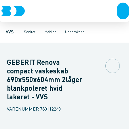
Rør & fittings
Toiletter, sæder og cisterner
Møbelsæt & pakker
Pressfittings & rør
Underskabe
Vaske
Højskabe
Kuglehaner & ventiler
Armaturer
Overskabe
Brusere
Sideskab
Baderum
Afløb 
VVS
Sanitet
Møbler
Underskabe
GEBERIT Renova
compact vaskeskab
690x550x604mm 2låger
blankpoleret hvid
lakeret - VVS
VARENUMMER
780112240