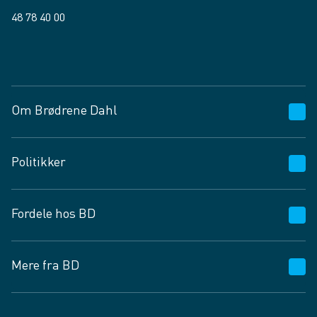
48 78 40 00
Facebook
LinkedIn
Om Brødrene Dahl
Kundeservice
Politikker
Vagttelefon 30 10 89 89
Spørgsmål og svar
Salgs- og leveringsbetingelser
Fordele hos BD
Job og karriere
Privatlivspolitik
Fødevarekontrolrapport
Cookies
24/7
Mere fra BD
Vilkår og betingelser
BD app
BD.dk services
Mit BD