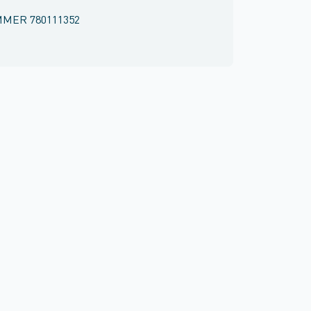
MMER
780111352