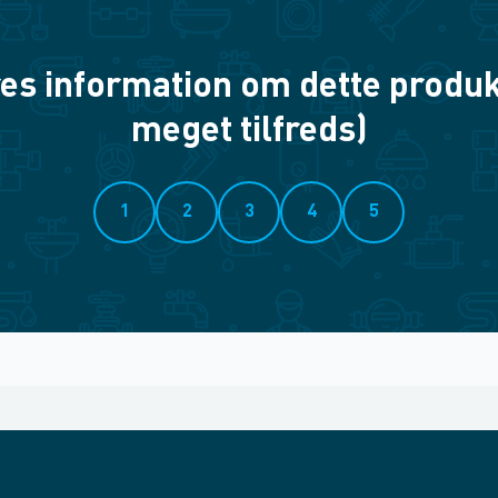
es information om dette produkt? 
meget tilfreds)
1
2
3
4
5