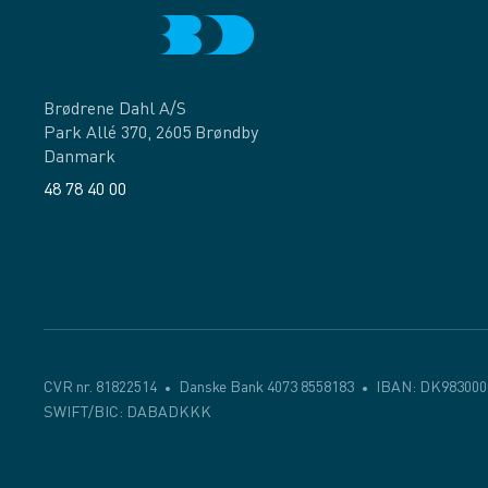
Brødrene Dahl A/S
Park Allé 370, 2605 Brøndby
Danmark
48 78 40 00
Facebook
LinkedIn
CVR nr. 81822514
Danske Bank 4073 8558183
IBAN: DK983000
SWIFT/BIC: DABADKKK