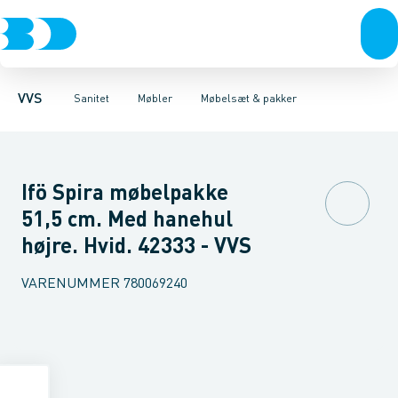
Rør & fittings
Toiletter, sæder og cisterner
Møbelsæt & pakker
Pressfittings & rør
Underskabe
Vaske
Højskabe
Kuglehaner & ventiler
Armaturer
Overskabe
Brusere
Sideskab
Baderum
Afløb 
VVS
Sanitet
Møbler
Møbelsæt & pakker
Ifö Spira møbelpakke
51,5 cm. Med hanehul
højre. Hvid. 42333 - VVS
VARENUMMER
780069240