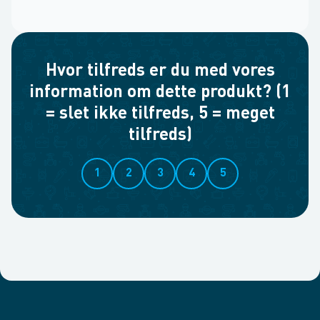
Hvor tilfreds er du med vores
information om dette produkt? (1
= slet ikke tilfreds, 5 = meget
tilfreds)
1
2
3
4
5