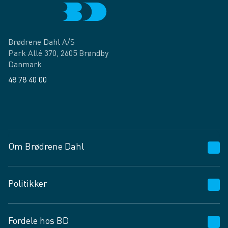
Brødrene Dahl A/S
Park Allé 370, 2605 Brøndby
Danmark
48 78 40 00
Facebook
LinkedIn
Om Brødrene Dahl
Kundeservice
Politikker
Vagttelefon 30 10 89 89
Spørgsmål og svar
Salgs- og leveringsbetingelser
Fordele hos BD
Job og karriere
Privatlivspolitik