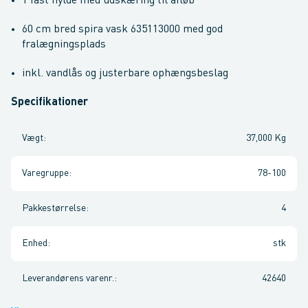
1 fast hylde med udskæring til afløb
60 cm bred spira vask 635113000 med god
fralægningsplads
inkl. vandlås og justerbare ophængsbeslag
Specifikationer
Vægt
:
37,000 Kg
Varegruppe
:
78-100
Pakkestørrelse
:
4
Enhed
:
stk
Leverandørens varenr.
:
42640