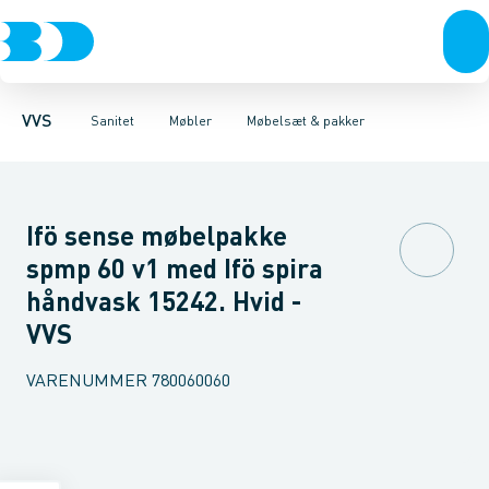
Rør & fittings
Toiletter, sæder og cisterner
Møbelsæt & pakker
Pressfittings & rør
Underskabe
Vaske
Højskabe
Kuglehaner & ventiler
Armaturer
Overskabe
Brusere
Sideskab
Baderum
Afløb 
VVS
Sanitet
Møbler
Møbelsæt & pakker
Ifö sense møbelpakke
spmp 60 v1 med Ifö spira
håndvask 15242. Hvid -
VVS
VARENUMMER
780060060