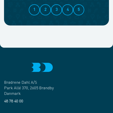
1
2
3
4
5
Brødrene Dahl A/S
Park Allé 370, 2605 Brøndby
Danmark
48 78 40 00