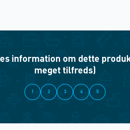
es information om dette produkt? 
meget tilfreds)
1
2
3
4
5