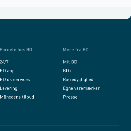
Fordele hos BD
Mere fra BD
24/7
Mit BD
BD app
BD+
BD.dk services
Bæredygtighed
Levering
Egne varemærker
Månedens tilbud
Presse