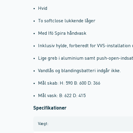
Hvid
To softclose lukkende låger
Med Ifö Spira håndvask
Inklusiv hylde, forberedt for VVS-installatio
Lige greb i aluminium samt push-open-indsat
Vandlås og blandingsbatteri indgår ikke.
Mål skab: H: 590 B: 600 D: 366
Mål vask: B: 622 D: 415
Specifikationer
Vægt
: