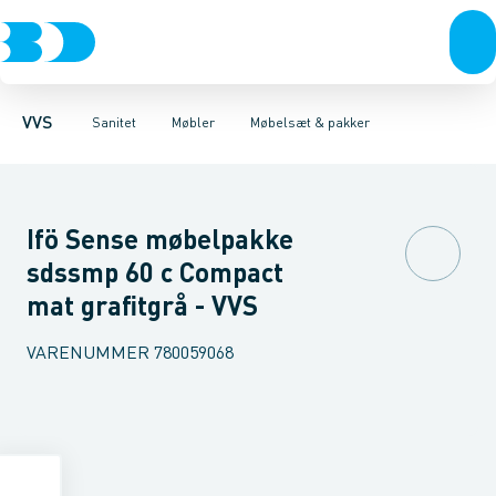
Rør & fittings
Toiletter, sæder og cisterner
Møbelsæt & pakker
Pressfittings & rør
Underskabe
Vaske
Højskabe
Kuglehaner & ventiler
Armaturer
Overskabe
Brusere
Sideskab
Baderum
Afløb 
VVS
Sanitet
Møbler
Møbelsæt & pakker
Ifö Sense møbelpakke
sdssmp 60 c Compact
mat grafitgrå - VVS
VARENUMMER
780059068