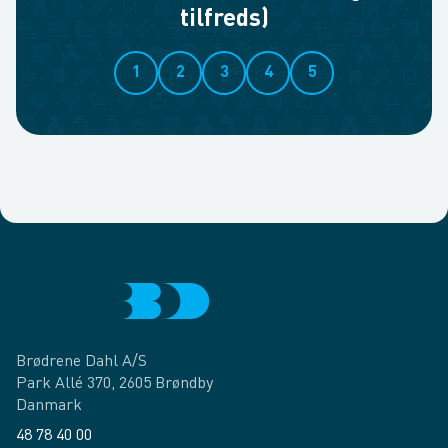
tilfreds)
1
2
3
4
5
Brødrene Dahl A/S
Park Allé 370, 2605 Brøndby
Danmark
48 78 40 00